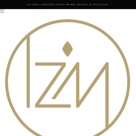
ZA SVAKU NARUDŽBU PREKO
199 KM
, DOSTAVA JE BESPLATNA.