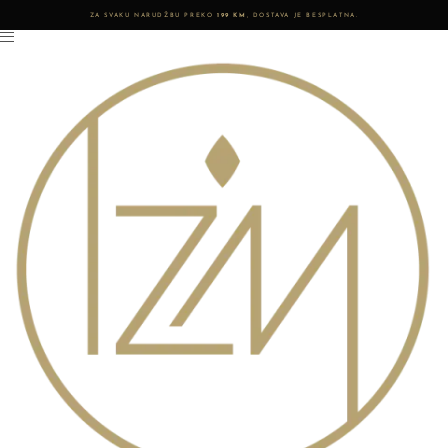
ZA SVAKU NARUDŽBU PREKO
199 KM
, DOSTAVA JE BESPLATNA.