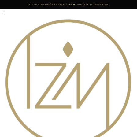
ZA SVAKU NARUDŽBU PREKO
199 KM
, DOSTAVA JE BESPLATNA.