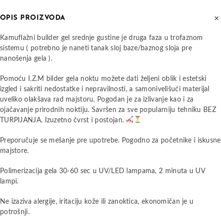
OPIS PROIZVODA
Kamuflažni builder gel srednje gustine je druga faza u trofaznom
sistemu ( potrebno je naneti tanak sloj baze/baznog sloja pre
nanošenja gela ).
Pomoću I.Z.M bilder gela noktu možete dati željeni oblik i estetski
izgled i sakriti nedostatke i nepravilnosti, a samonivelišući materijal
uveliko olakšava rad majstoru. Pogodan je za izlivanje kao i za
ojačavanje prirodnih noktiju. Savršen za sve popularniju tehniku BEZ
TURPIJANJA. Izuzetno čvrst i postojan.
Preporučuje se mešanje pre upotrebe. Pogodno za početnike i iskusne
majstore.
Polimerizacija gela 30-60 sec u UV/LED lampama, 2 minuta u UV
lampi.
Ne izaziva alergije, iritaciju kože ili zanoktica, ekonomičan je u
potrošnji.