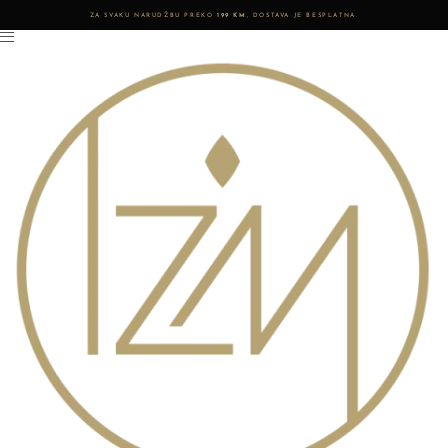
ZA SVAKU NARUDŽBU PREKO
199 KM
, DOSTAVA JE BESPLATNA.