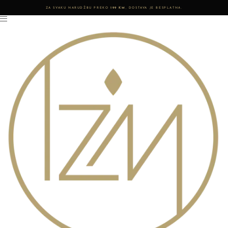
ZA SVAKU NARUDŽBU PREKO
199 KM
, DOSTAVA JE BESPLATNA.