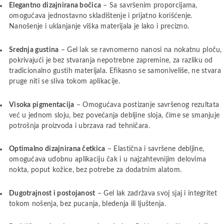
Elegantno dizajnirana bočica
– Sa savršenim proporcijama,
omogućava jednostavno skladištenje i prijatno korišćenje.
Nanošenje i uklanjanje viška materijala je lako i precizno.
Srednja gustina
– Gel lak se ravnomerno nanosi na nokatnu ploču,
pokrivajući je bez stvaranja nepotrebne zapremine, za razliku od
tradicionalno gustih materijala. Efikasno se samoniveliše, ne stvara
pruge niti se sliva tokom aplikacije.
Visoka pigmentacija
– Omogućava postizanje savršenog rezultata
već u jednom sloju, bez povećanja debljine sloja, čime se smanjuje
potrošnja proizvoda i ubrzava rad tehničara.
Optimalno dizajnirana četkica
– Elastična i savršene debljine,
omogućava udobnu aplikaciju čak i u najzahtevnijim delovima
nokta, poput kožice, bez potrebe za dodatnim alatom.
Dugotrajnost i postojanost
– Gel lak zadržava svoj sjaj i integritet
tokom nošenja, bez pucanja, bledenja ili ljuštenja.