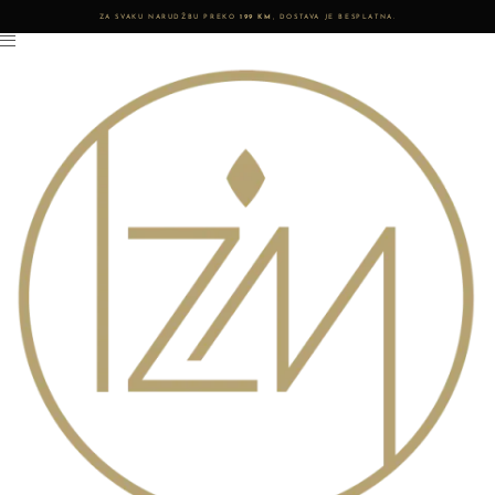
ZA SVAKU NARUDŽBU PREKO
199 KM
, DOSTAVA JE BESPLATNA.