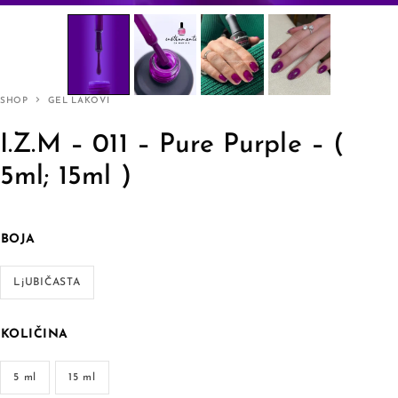
SHOP
GEL LAKOVI
I.Z.M – 011 – Pure Purple – (
5ml; 15ml )
BOJA
LjUBIČASTA
KOLIČINA
5 ml
15 ml