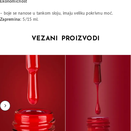
Ekonomičnost
– boje se nanose u tankom sloju, imaju veliku pokrivnu moć.
Zapremina:
5/15 ml.
VEZANI PROIZVODI