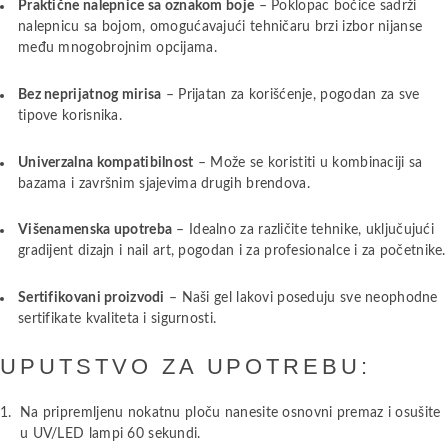
Praktične nalepnice sa oznakom boje
– Poklopac bočice sadrži
nalepnicu sa bojom, omogućavajući tehničaru brzi izbor nijanse
među mnogobrojnim opcijama.
Bez neprijatnog mirisa
– Prijatan za korišćenje, pogodan za sve
tipove korisnika.
Univerzalna kompatibilnost
– Može se koristiti u kombinaciji sa
bazama i završnim sjajevima drugih brendova.
Višenamenska upotreba
– Idealno za različite tehnike, uključujući
gradijent dizajn i nail art, pogodan i za profesionalce i za početnike.
Sertifikovani proizvodi
– Naši gel lakovi poseduju sve neophodne
sertifikate kvaliteta i sigurnosti.
UPUTSTVO ZA UPOTREBU:
Na pripremljenu nokatnu ploču nanesite osnovni premaz i osušite
u UV/LED lampi 60 sekundi.