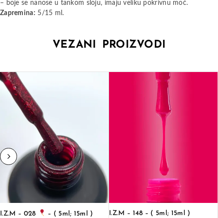
– boje se nanose u tankom sloju, imaju veliku pokrivnu moć.
Zapremina:
5/15 ml.
VEZANI PROIZVODI
I.Z.M – 148 – ( 5ml; 15ml )
I.Z.M – 028
– ( 5ml; 15ml )