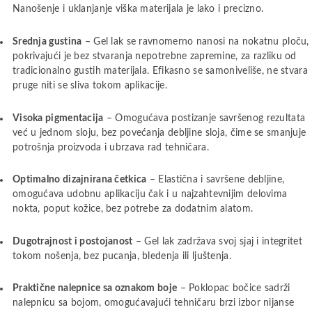
Nanošenje i uklanjanje viška materijala je lako i precizno.
Srednja gustina
– Gel lak se ravnomerno nanosi na nokatnu ploču,
pokrivajući je bez stvaranja nepotrebne zapremine, za razliku od
tradicionalno gustih materijala. Efikasno se samoniveliše, ne stvara
pruge niti se sliva tokom aplikacije.
Visoka pigmentacija
– Omogućava postizanje savršenog rezultata
već u jednom sloju, bez povećanja debljine sloja, čime se smanjuje
potrošnja proizvoda i ubrzava rad tehničara.
Optimalno dizajnirana četkica
– Elastična i savršene debljine,
omogućava udobnu aplikaciju čak i u najzahtevnijim delovima
nokta, poput kožice, bez potrebe za dodatnim alatom.
Dugotrajnost i postojanost
– Gel lak zadržava svoj sjaj i integritet
tokom nošenja, bez pucanja, bledenja ili ljuštenja.
Praktične nalepnice sa oznakom boje
– Poklopac bočice sadrži
nalepnicu sa bojom, omogućavajući tehničaru brzi izbor nijanse