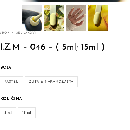
SHOP
GEL LAKOVI
I.Z.M – 046 – ( 5ml; 15ml )
BOJA
PASTEL
ŽUTA & NARANDŽASTA
KOLIČINA
5 ml
15 ml