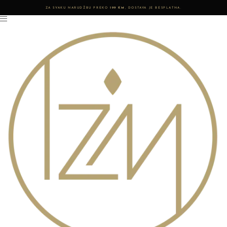
ZA SVAKU NARUDŽBU PREKO
199 KM
, DOSTAVA JE BESPLATNA.