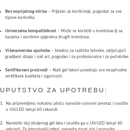
Bez neprijatnog mirisa
– Prijatan za korišćenje, pogodan za sve
tipove korisnika.
Univerzalna kompatibilnost
– Može se koristiti u kombinaciji sa
bazama i završnim sjajevima drugih brendova.
Višenamenska upotreba
– Idealno za različite tehnike, uključujući
gradijent dizajn i nail art, pogodan i za profesionalce i za početnike.
Sertifikovani proizvodi
– Naši gel lakovi poseduju sve neophodne
sertifikate kvaliteta i sigurnosti.
UPUTSTVO ZA UPOTREBU:
Na pripremljenu nokatnu ploču nanesite osnovni premaz i osušite
u UV/LED lampi 60 sekundi.
Nanesite sloj obojenog gel laka i osušite ga u UV/LED lampi 60
sekundi. Za intenzivniji izgled, nanesite drugi sloj i ponovite