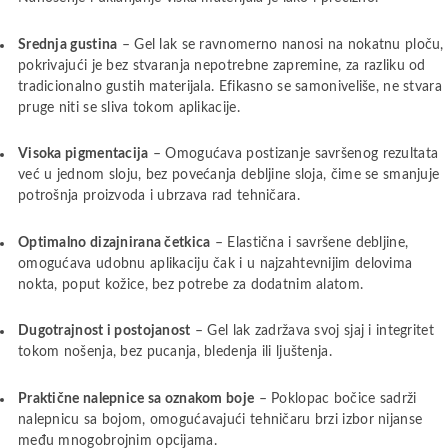
Srednja gustina
– Gel lak se ravnomerno nanosi na nokatnu ploču,
pokrivajući je bez stvaranja nepotrebne zapremine, za razliku od
tradicionalno gustih materijala. Efikasno se samoniveliše, ne stvara
pruge niti se sliva tokom aplikacije.
Visoka pigmentacija
– Omogućava postizanje savršenog rezultata
već u jednom sloju, bez povećanja debljine sloja, čime se smanjuje
potrošnja proizvoda i ubrzava rad tehničara.
Optimalno dizajnirana četkica
– Elastična i savršene debljine,
omogućava udobnu aplikaciju čak i u najzahtevnijim delovima
nokta, poput kožice, bez potrebe za dodatnim alatom.
Dugotrajnost i postojanost
– Gel lak zadržava svoj sjaj i integritet
tokom nošenja, bez pucanja, bledenja ili ljuštenja.
Praktične nalepnice sa oznakom boje
– Poklopac bočice sadrži
nalepnicu sa bojom, omogućavajući tehničaru brzi izbor nijanse
među mnogobrojnim opcijama.