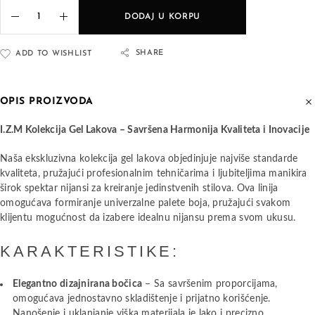
DODAJ U KORPU
SHARE
ADD TO WISHLIST
OPIS PROIZVODA
I.Z.M Kolekcija Gel Lakova – Savršena Harmonija Kvaliteta i Inovacije
Naša ekskluzivna kolekcija gel lakova objedinjuje najviše standarde
kvaliteta, pružajući profesionalnim tehničarima i ljubiteljima manikira
širok spektar nijansi za kreiranje jedinstvenih stilova. Ova linija
omogućava formiranje univerzalne palete boja, pružajući svakom
klijentu mogućnost da izabere idealnu nijansu prema svom ukusu.
KARAKTERISTIKE:
Elegantno dizajnirana bočica
– Sa savršenim proporcijama,
omogućava jednostavno skladištenje i prijatno korišćenje.
Nanošenje i uklanjanje viška materijala je lako i precizno.