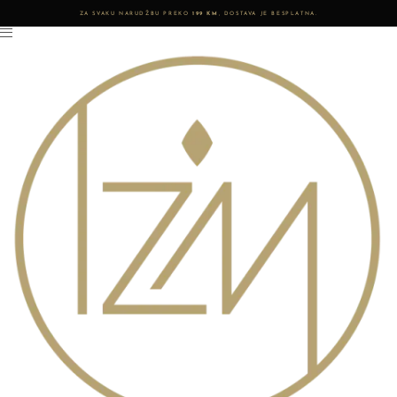
ZA SVAKU NARUDŽBU PREKO
199 KM
, DOSTAVA JE BESPLATNA.