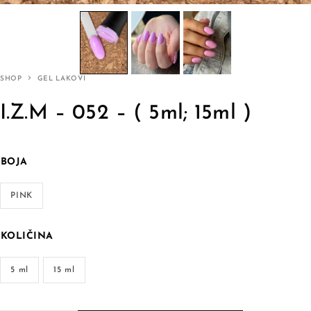
SHOP
GEL LAKOVI
I.Z.M – 052 – ( 5ml; 15ml )
BOJA
PINK
KOLIČINA
5 ml
15 ml