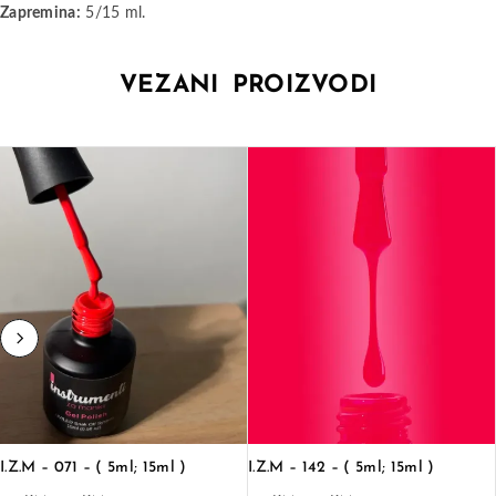
Zapremina:
5/15 ml.
VEZANI PROIZVODI
I.Z.M – 071 – ( 5ml; 15ml )
I.Z.M – 142 – ( 5ml; 15ml )