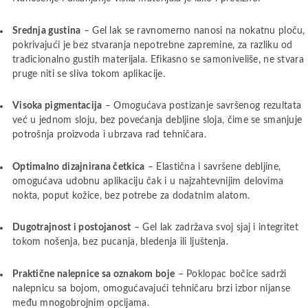
Srednja gustina
– Gel lak se ravnomerno nanosi na nokatnu ploču,
pokrivajući je bez stvaranja nepotrebne zapremine, za razliku od
tradicionalno gustih materijala. Efikasno se samoniveliše, ne stvara
pruge niti se sliva tokom aplikacije.
Visoka pigmentacija
– Omogućava postizanje savršenog rezultata
već u jednom sloju, bez povećanja debljine sloja, čime se smanjuje
potrošnja proizvoda i ubrzava rad tehničara.
Optimalno dizajnirana četkica
– Elastična i savršene debljine,
omogućava udobnu aplikaciju čak i u najzahtevnijim delovima
nokta, poput kožice, bez potrebe za dodatnim alatom.
Dugotrajnost i postojanost
– Gel lak zadržava svoj sjaj i integritet
tokom nošenja, bez pucanja, bledenja ili ljuštenja.
Praktične nalepnice sa oznakom boje
– Poklopac bočice sadrži
nalepnicu sa bojom, omogućavajući tehničaru brzi izbor nijanse
među mnogobrojnim opcijama.