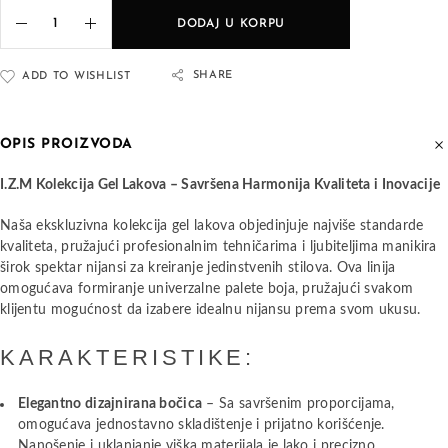
DODAJ U KORPU
SHARE
ADD TO WISHLIST
OPIS PROIZVODA
I.Z.M Kolekcija Gel Lakova – Savršena Harmonija Kvaliteta i Inovacije
Naša ekskluzivna kolekcija gel lakova objedinjuje najviše standarde
kvaliteta, pružajući profesionalnim tehničarima i ljubiteljima manikira
širok spektar nijansi za kreiranje jedinstvenih stilova. Ova linija
omogućava formiranje univerzalne palete boja, pružajući svakom
klijentu mogućnost da izabere idealnu nijansu prema svom ukusu.
KARAKTERISTIKE:
Elegantno dizajnirana bočica
– Sa savršenim proporcijama,
omogućava jednostavno skladištenje i prijatno korišćenje.
Nanošenje i uklanjanje viška materijala je lako i precizno.