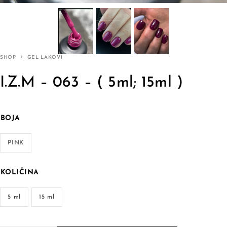
SHOP
GEL LAKOVI
I.Z.M – 063 – ( 5ml; 15ml )
BOJA
PINK
KOLIČINA
5 ml
15 ml