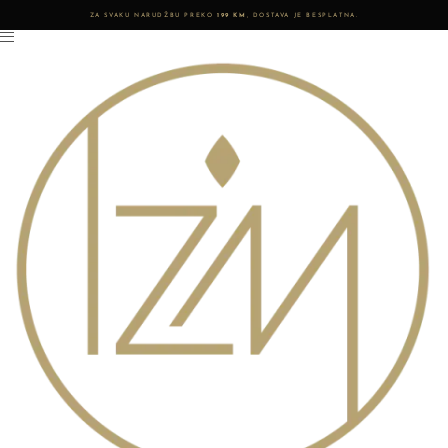
ZA SVAKU NARUDŽBU PREKO
199 KM
, DOSTAVA JE BESPLATNA.