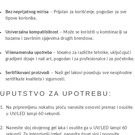
Bez neprijatnog mirisa
– Prijatan za korišćenje, pogodan za sve
tipove korisnika.
Univerzalna kompatibilnost
– Može se koristiti u kombinaciji sa
bazama i završnim sjajevima drugih brendova.
Višenamenska upotreba
– Idealno za različite tehnike, uključujući
gradijent dizajn i nail art, pogodan i za profesionalce i za početnike.
Sertifikovani proizvodi
– Naši gel lakovi poseduju sve neophodne
sertifikate kvaliteta i sigurnosti.
UPUTSTVO ZA UPOTREBU:
Na pripremljenu nokatnu ploču nanesite osnovni premaz i osušite
u UV/LED lampi 60 sekundi.
Nanesite sloj obojenog gel laka i osušite ga u UV/LED lampi 60
sekundi. Za intenzivniji izgled, nanesite drugi sloj i ponovite