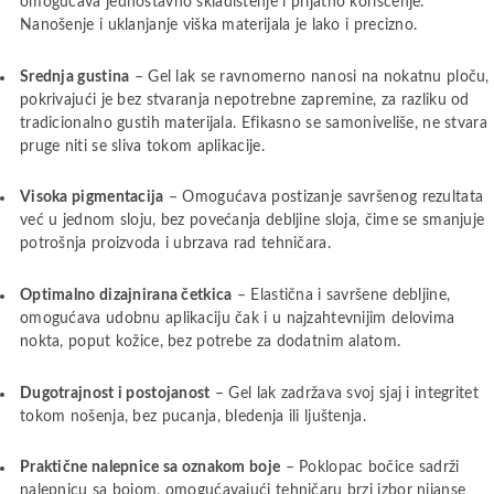
omogućava jednostavno skladištenje i prijatno korišćenje.
Nanošenje i uklanjanje viška materijala je lako i precizno.
Srednja gustina
– Gel lak se ravnomerno nanosi na nokatnu ploču,
pokrivajući je bez stvaranja nepotrebne zapremine, za razliku od
tradicionalno gustih materijala. Efikasno se samoniveliše, ne stvara
pruge niti se sliva tokom aplikacije.
Visoka pigmentacija
– Omogućava postizanje savršenog rezultata
već u jednom sloju, bez povećanja debljine sloja, čime se smanjuje
potrošnja proizvoda i ubrzava rad tehničara.
Optimalno dizajnirana četkica
– Elastična i savršene debljine,
omogućava udobnu aplikaciju čak i u najzahtevnijim delovima
nokta, poput kožice, bez potrebe za dodatnim alatom.
Dugotrajnost i postojanost
– Gel lak zadržava svoj sjaj i integritet
tokom nošenja, bez pucanja, bledenja ili ljuštenja.
Praktične nalepnice sa oznakom boje
– Poklopac bočice sadrži
nalepnicu sa bojom, omogućavajući tehničaru brzi izbor nijanse