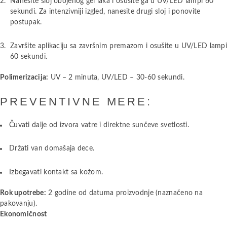
Nanesite sloj obojenog gel laka i osušite ga u UV/LED lampi 60
sekundi. Za intenzivniji izgled, nanesite drugi sloj i ponovite
postupak.
Završite aplikaciju sa završnim premazom i osušite u UV/LED lamp
60 sekundi.
Polimerizacija:
UV – 2 minuta, UV/LED – 30-60 sekundi.
PREVENTIVNE MERE:
Čuvati dalje od izvora vatre i direktne sunčeve svetlosti.
Držati van domašaja dece.
Izbegavati kontakt sa kožom.
Rok upotrebe:
2 godine od datuma proizvodnje (naznačeno na
pakovanju).
Ekonomičnost