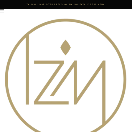
ZA SVAKU NARUDŽBU PREKO
199 KM
, DOSTAVA JE BESPLATNA.