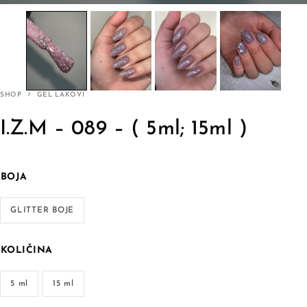
SHOP
GEL LAKOVI
I.Z.M – 089 – ( 5ml; 15ml )
BOJA
GLITTER BOJE
KOLIČINA
5 ml
15 ml