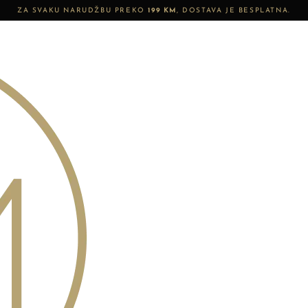
ZA SVAKU NARUDŽBU PREKO
199 KM
, DOSTAVA JE BESPLATNA.