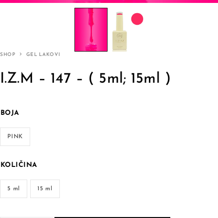
SHOP
GEL LAKOVI
I.Z.M – 147 – ( 5ml; 15ml )
BOJA
PINK
KOLIČINA
5 ml
15 ml