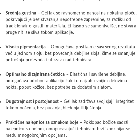
Srednja gustina
– Gel lak se ravnomerno nanosi na nokatnu ploču,
pokrivajući je bez stvaranja nepotrebne zapremine, za razliku od
tradicionalno gustih materijala. Efikasno se samoniveliše, ne stvara
pruge niti se sliva tokom aplikacije.
Visoka pigmentacija
– Omogućava postizanje savršenog rezultata
već u jednom sloju, bez povećanja debljine sloja, čime se smanjuje
potrošnja proizvoda i ubrzava rad tehničara.
Optimalno dizajnirana četkica
– Elastična i savršene debljine,
omogućava udobnu aplikaciju čak i u najzahtevnijim delovima
nokta, poput kožice, bez potrebe za dodatnim alatom.
Dugotrajnost i postojanost
– Gel lak zadržava svoj sjaj i integritet
tokom nošenja, bez pucanja, bledenja ili ljuštenja.
Praktične nalepnice sa oznakom boje
– Poklopac bočice sadrži
nalepnicu sa bojom, omogućavajući tehničaru brzi izbor nijanse
među mnogobrojnim opcijama.