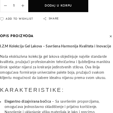
DODAJ U KORPU
SHARE
ADD TO WISHLIST
OPIS PROIZVODA
I.Z.M Kolekcija Gel Lakova – Savršena Harmonija Kvaliteta i Inovacije
Naša ekskluzivna kolekcija gel lakova objedinjuje najviše standarde
kvaliteta, pružajući profesionalnim tehničarima i ljubiteljima manikira
širok spektar nijansi za kreiranje jedinstvenih stilova. Ova linija
omogućava formiranje univerzalne palete boja, pružajući svakom
klijentu mogućnost da izabere idealnu nijansu prema svom ukusu.
KARAKTERISTIKE:
Elegantno dizajnirana bočica
– Sa savršenim proporcijama,
omogućava jednostavno skladištenje i prijatno korišćenje.
Nanošenje i uklanjanje viška materijala je lako i precizno.