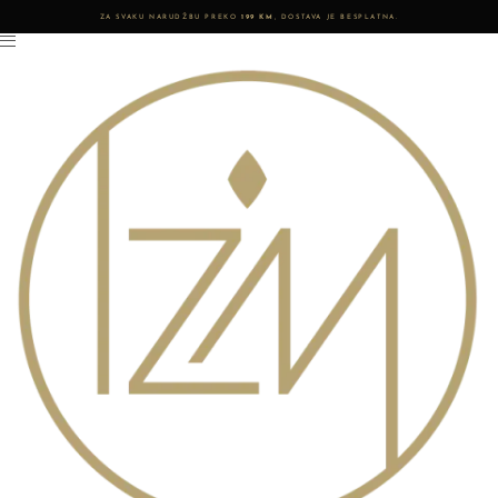
ZA SVAKU NARUDŽBU PREKO
199 KM
, DOSTAVA JE BESPLATNA.