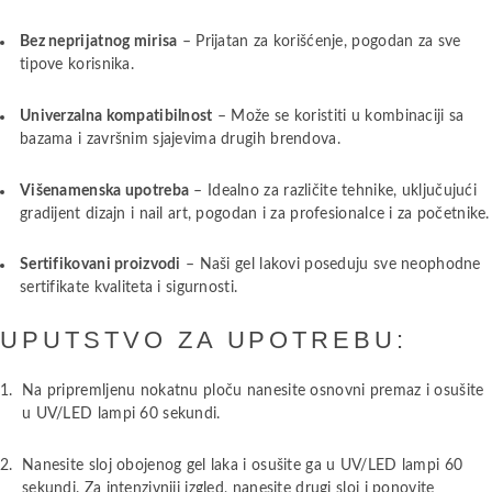
Bez neprijatnog mirisa
– Prijatan za korišćenje, pogodan za sve
tipove korisnika.
Univerzalna kompatibilnost
– Može se koristiti u kombinaciji sa
bazama i završnim sjajevima drugih brendova.
Višenamenska upotreba
– Idealno za različite tehnike, uključujući
gradijent dizajn i nail art, pogodan i za profesionalce i za početnike.
Sertifikovani proizvodi
– Naši gel lakovi poseduju sve neophodne
sertifikate kvaliteta i sigurnosti.
UPUTSTVO ZA UPOTREBU:
Na pripremljenu nokatnu ploču nanesite osnovni premaz i osušite
u UV/LED lampi 60 sekundi.
Nanesite sloj obojenog gel laka i osušite ga u UV/LED lampi 60
sekundi. Za intenzivniji izgled, nanesite drugi sloj i ponovite