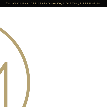
ZA SVAKU NARUDŽBU PREKO
199 KM
, DOSTAVA JE BESPLATNA.