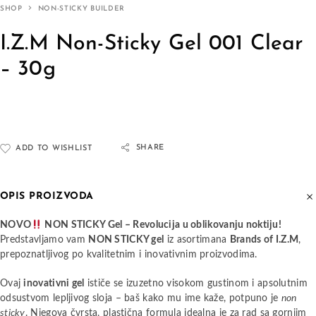
SHOP
NON-STICKY BUILDER
I.Z.M Non-Sticky Gel 001 Clear
– 30g
SHARE
ADD TO WISHLIST
OPIS PROIZVODA
NOVO
NON STICKY Gel – Revolucija u oblikovanju noktiju!
Predstavljamo vam
NON STICKY gel
iz asortimana
Brands of I.Z.M
,
prepoznatljivog po kvalitetnim i inovativnim proizvodima.
Ovaj
inovativni gel
ističe se izuzetno visokom gustinom i apsolutnim
odsustvom lepljivog sloja – baš kako mu ime kaže, potpuno je
non
sticky
. Njegova čvrsta, plastična formula idealna je za rad sa gornjim