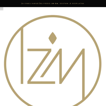
ZA SVAKU NARUDŽBU PREKO
199 KM
, DOSTAVA JE BESPLATNA.