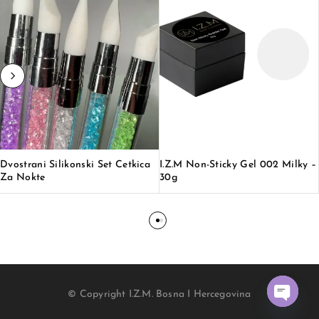
Dvostrani Silikonski Set Cetkica
I.Z.M Non-Sticky Gel 002 Milky –
Za Nokte
30g
© Copyright I.Z.M. Bosna I Hercegovina
O