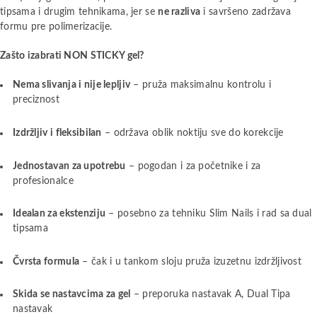
tipsama i drugim tehnikama, jer se
ne razliva
i savršeno zadržava
formu pre polimerizacije.
Zašto izabrati NON STICKY gel?
Nema slivanja i nije lepljiv
– pruža maksimalnu kontrolu i
preciznost
Izdržljiv i fleksibilan
– održava oblik noktiju sve do korekcije
Jednostavan za upotrebu
– pogodan i za početnike i za
profesionalce
Idealan za ekstenziju
– posebno za tehniku Slim Nails i rad sa dual
tipsama
Čvrsta formula
– čak i u tankom sloju pruža izuzetnu izdržljivost
Skida se nastavcima za gel
– preporuka nastavak A, Dual Tipa
nastavak