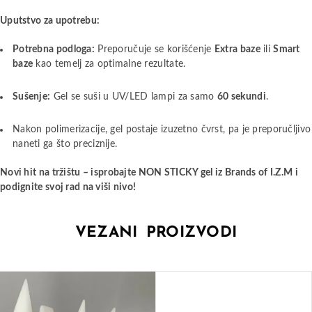
Uputstvo za upotrebu:
Potrebna podloga:
Preporučuje se korišćenje
Extra baze
ili
Smart
baze
kao temelj za optimalne rezultate.
Sušenje:
Gel se suši u UV/LED lampi za samo
60 sekundi
.
Nakon polimerizacije, gel postaje izuzetno čvrst, pa je preporučljivo
naneti ga što preciznije.
Novi hit na tržištu – isprobajte NON STICKY gel iz Brands of I.Z.M i
podignite svoj rad na viši nivo!
VEZANI PROIZVODI