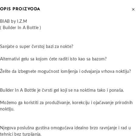
OPIS PROIZVODA
BIAB by I.Z.M
( Builder In A Bottle )
Sanjate o super čvrstoj bazi za nokte?
Alternativi gelu sa kojom ćete raditi isto kao sa bazom?
Želite da izbegnete mogućnost lomljenja i odvajanja vrhova noktiju?
Builder In A Bottle je čvrsti gel koji se na noktima tako i ponaša.
Možemo ga koristiti za produživanje, korekciju i ojačavanje prirodnih
noktiju.
Njegova poslušna gustina omogućava idealno brzo ravnjanje i rad u
tehnici bez turpijanja.