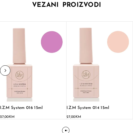
VEZANI PROIZVODI
I.Z.M System 016 15ml
I.Z.M System 014 15ml
27,00
KM
27,00
KM