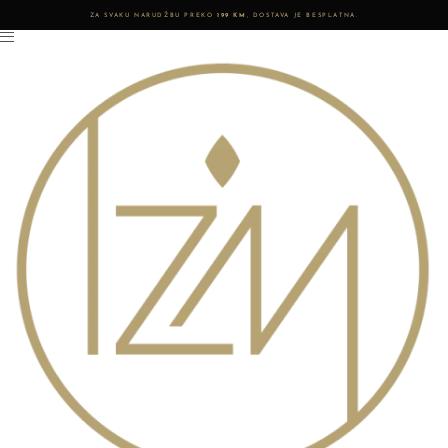
ZA SVAKU NARUDŽBU PREKO
199 KM
, DOSTAVA JE BESPLATNA.