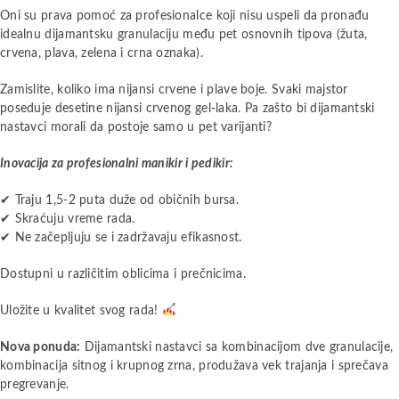
Oni su prava pomoć za profesionalce koji nisu uspeli da pronađu
idealnu dijamantsku granulaciju među pet osnovnih tipova (žuta,
crvena, plava, zelena i crna oznaka).
Zamislite, koliko ima nijansi crvene i plave boje. Svaki majstor
poseduje desetine nijansi crvenog gel-laka. Pa zašto bi dijamantski
nastavci morali da postoje samo u pet varijanti?
Inovacija za profesionalni manikir i pedikir:
✔ Traju 1,5-2 puta duže od običnih bursa.
✔ Skraćuju vreme rada.
✔ Ne začepljuju se i zadržavaju efikasnost.
Dostupni u različitim oblicima i prečnicima.
Uložite u kvalitet svog rada!
Nova ponuda:
Dijamantski nastavci sa kombinacijom dve granulacije,
kombinacija sitnog i krupnog zrna, produžava vek trajanja i sprečava
pregrevanje.