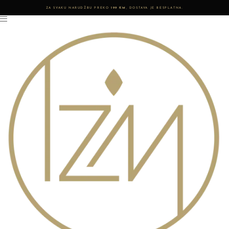
ZA SVAKU NARUDŽBU PREKO
199 KM
, DOSTAVA JE BESPLATNA.