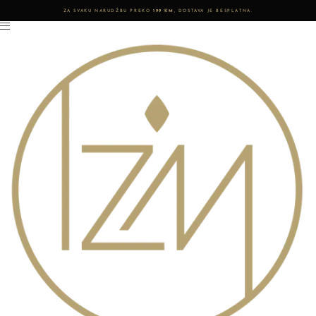
ZA SVAKU NARUDŽBU PREKO
199 KM
, DOSTAVA JE BESPLATNA.