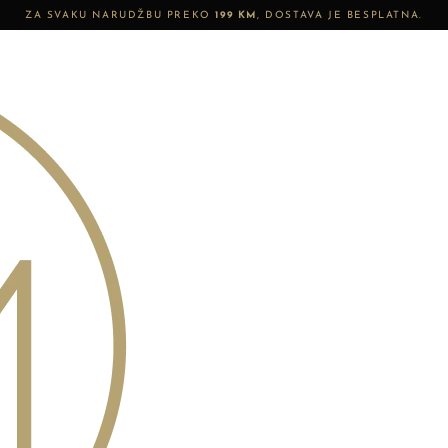
ZA SVAKU NARUDŽBU PREKO
199 KM
, DOSTAVA JE BESPLATNA.