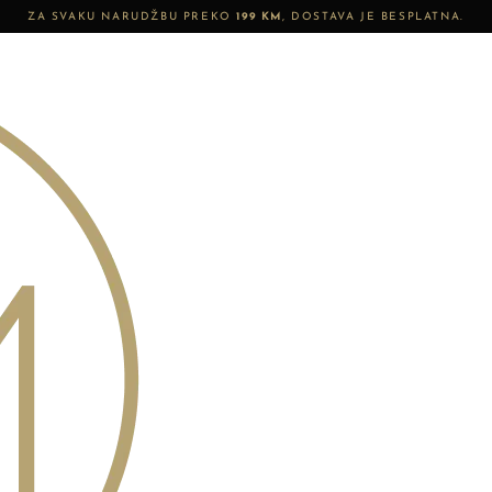
ZA SVAKU NARUDŽBU PREKO
199 KM
, DOSTAVA JE BESPLATNA.