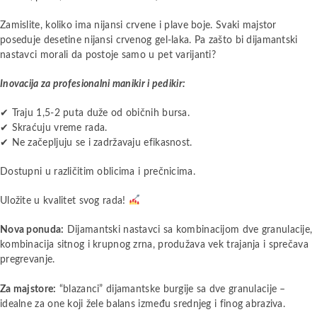
Zamislite, koliko ima nijansi crvene i plave boje. Svaki majstor
poseduje desetine nijansi crvenog gel-laka. Pa zašto bi dijamantski
nastavci morali da postoje samo u pet varijanti?
Inovacija za profesionalni manikir i pedikir:
✔ Traju 1,5-2 puta duže od običnih bursa.
✔ Skraćuju vreme rada.
✔ Ne začepljuju se i zadržavaju efikasnost.
Dostupni u različitim oblicima i prečnicima.
Uložite u kvalitet svog rada!
Nova ponuda:
Dijamantski nastavci sa kombinacijom dve granulacije,
kombinacija sitnog i krupnog zrna, produžava vek trajanja i sprečava
pregrevanje.
Za majstore:
“blazanci” dijamantske burgije sa dve granulacije –
idealne za one koji žele balans između srednjeg i finog abraziva.