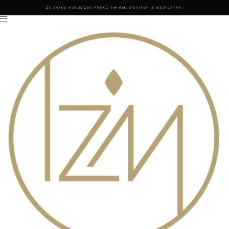
ZA SVAKU NARUDŽBU PREKO
199 KM
, DOSTAVA JE BESPLATNA.