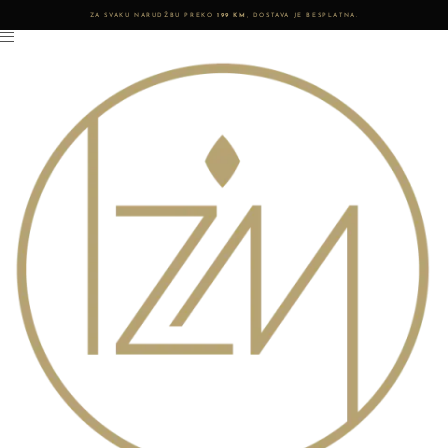
ZA SVAKU NARUDŽBU PREKO
199 KM
, DOSTAVA JE BESPLATNA.