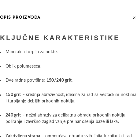
OPIS PROIZVODA
KLJUČNE KARAKTERISTIKE
Mineralna turpija za nokte.
Oblik polumeseca.
Dve radne površine:
150/240 grit
.
150 grit
– srednja abrazivnost, idealna za rad sa veštačkim noktima
i turpijanje debljih prirodnih noktiju.
240 grit
– nežni abraziv za delikatnu obradu prirodnih noktiju,
poliranje i završno zaglađivanje pre nanošenja baze ili laka.
Zakrivljena strana
– omogućava obradu svih linija turpijanja i rad