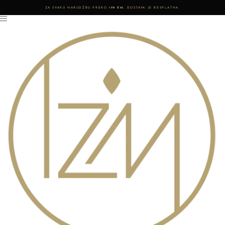
ZA SVAKU NARUDŽBU PREKO
199 KM
, DOSTAVA JE BESPLATNA.