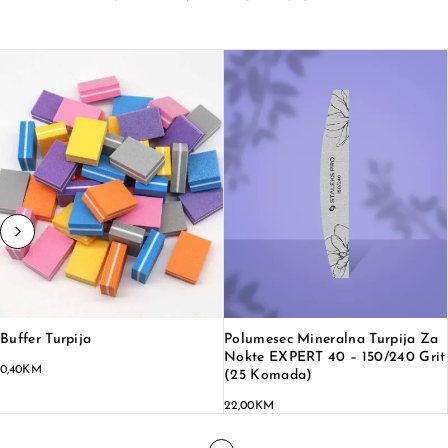
Buffer Turpija
Polumesec Mineralna Turpija Za
Nokte EXPERT 40 – 150/240 Grit
0,40
KM
(25 Komada)
22,00
KM