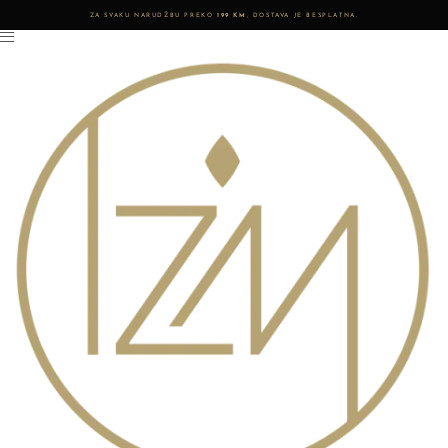
ZA SVAKU NARUDŽBU PREKO
199 KM
, DOSTAVA JE BESPLATNA.