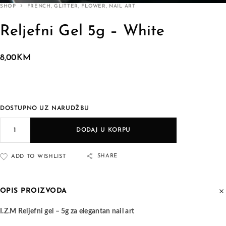
SHOP
FRENCH, GLITTER, FLOWER, NAIL ART
Reljefni Gel 5g – White
8,00
KM
DOSTUPNO UZ NARUDŽBU
DODAJ U KORPU
SHARE
ADD TO WISHLIST
OPIS PROIZVODA
I.Z.M Reljefni gel – 5g za elegantan nail art