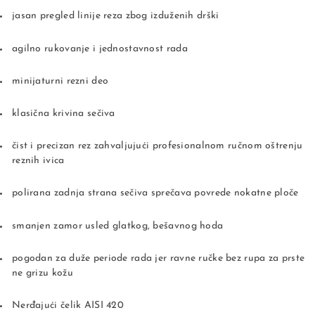
jasan pregled linije reza zbog izduženih drški
agilno rukovanje i jednostavnost rada
minijaturni rezni deo
klasična krivina sečiva
čist i precizan rez zahvaljujući profesionalnom ručnom oštrenju
reznih ivica
polirana zadnja strana sečiva sprečava povrede nokatne ploče
smanjen zamor usled glatkog, bešavnog hoda
pogodan za duže periode rada jer ravne ručke bez rupa za prste
ne grizu kožu
Nerđajući čelik AISI 420