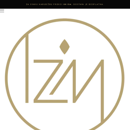
ZA SVAKU NARUDŽBU PREKO
199 KM
, DOSTAVA JE BESPLATNA.