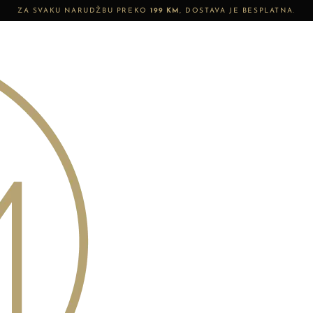
ZA SVAKU NARUDŽBU PREKO
199 KM
, DOSTAVA JE BESPLATNA.