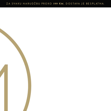
ZA SVAKU NARUDŽBU PREKO
199 KM
, DOSTAVA JE BESPLATNA.