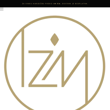
ZA SVAKU NARUDŽBU PREKO
199 KM
, DOSTAVA JE BESPLATNA.