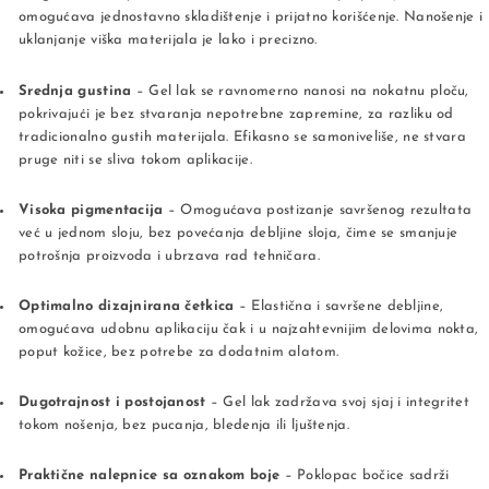
omogućava jednostavno skladištenje i prijatno korišćenje. Nanošenje i
uklanjanje viška materijala je lako i precizno.
Srednja gustina
– Gel lak se ravnomerno nanosi na nokatnu ploču,
pokrivajući je bez stvaranja nepotrebne zapremine, za razliku od
tradicionalno gustih materijala. Efikasno se samoniveliše, ne stvara
pruge niti se sliva tokom aplikacije.
Visoka pigmentacija
– Omogućava postizanje savršenog rezultata
već u jednom sloju, bez povećanja debljine sloja, čime se smanjuje
potrošnja proizvoda i ubrzava rad tehničara.
Optimalno dizajnirana četkica
– Elastična i savršene debljine,
omogućava udobnu aplikaciju čak i u najzahtevnijim delovima nokta,
poput kožice, bez potrebe za dodatnim alatom.
Dugotrajnost i postojanost
– Gel lak zadržava svoj sjaj i integritet
tokom nošenja, bez pucanja, bledenja ili ljuštenja.
Praktične nalepnice sa oznakom boje
– Poklopac bočice sadrži