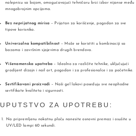
nalepnicu sa bojom, omogućavajući tehničaru brzi izbor nijanse među
mnogobrojnim opcijama.
Bez neprijatnog mirisa
– Prijatan za korišćenje, pogodan za sve
tipove korisnika.
Univerzalna kompatibilnost
– Može se koristiti u kombinaciji sa
bazama i završnim sjajevima drugih brendova.
Višenamenska upotreba
– Idealno za različite tehnike, uključujući
gradijent dizajn i nail art, pogodan i za profesionalce i za početnike.
Sertifikovani proizvodi
– Naši gel lakovi poseduju sve neophodne
sertifikate kvaliteta i sigurnosti.
UPUTSTVO ZA UPOTREBU:
Na pripremljenu nokatnu ploču nanesite osnovni premaz i osušite u
UV/LED lampi 60 sekundi.