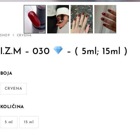
SHOP
CRVENA
I.Z.M – 030
– ( 5ml; 15ml )
BOJA
CRVENA
KOLIČINA
5 ml
15 ml