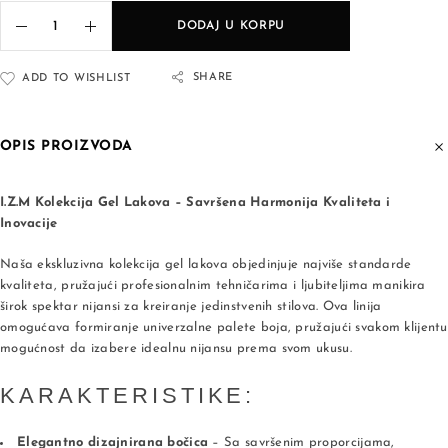
DODAJ U KORPU
SHARE
ADD TO WISHLIST
OPIS PROIZVODA
I.Z.M Kolekcija Gel Lakova – Savršena Harmonija Kvaliteta i
Inovacije
Naša ekskluzivna kolekcija gel lakova objedinjuje najviše standarde
kvaliteta, pružajući profesionalnim tehničarima i ljubiteljima manikira
širok spektar nijansi za kreiranje jedinstvenih stilova. Ova linija
omogućava formiranje univerzalne palete boja, pružajući svakom klijentu
mogućnost da izabere idealnu nijansu prema svom ukusu.
KARAKTERISTIKE:
Elegantno dizajnirana bočica
– Sa savršenim proporcijama,