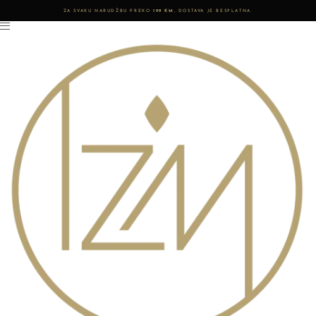
ZA SVAKU NARUDŽBU PREKO
199 KM
, DOSTAVA JE BESPLATNA.