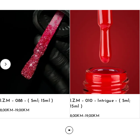
I.Z.M – 088 – ( 5ml; 15ml )
I.Z.M – 010 – Intrigue – ( 5ml;
15ml )
8,00
KM
–
19,00
KM
8,00
KM
–
19,00
KM