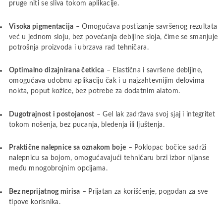
pruge niti se sliva tokom aplikacije.
Visoka pigmentacija
– Omogućava postizanje savršenog rezultata
već u jednom sloju, bez povećanja debljine sloja, čime se smanjuje
potrošnja proizvoda i ubrzava rad tehničara.
Optimalno dizajnirana četkica
– Elastična i savršene debljine,
omogućava udobnu aplikaciju čak i u najzahtevnijim delovima
nokta, poput kožice, bez potrebe za dodatnim alatom.
Dugotrajnost i postojanost
– Gel lak zadržava svoj sjaj i integritet
tokom nošenja, bez pucanja, bledenja ili ljuštenja.
Praktične nalepnice sa oznakom boje
– Poklopac bočice sadrži
nalepnicu sa bojom, omogućavajući tehničaru brzi izbor nijanse
među mnogobrojnim opcijama.
Bez neprijatnog mirisa
– Prijatan za korišćenje, pogodan za sve
tipove korisnika.