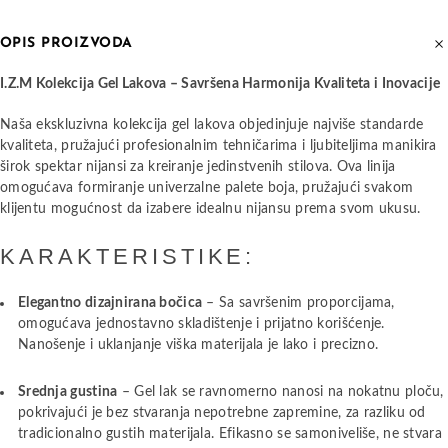
OPIS PROIZVODA
I.Z.M Kolekcija Gel Lakova – Savršena Harmonija Kvaliteta i Inovacije
Naša ekskluzivna kolekcija gel lakova objedinjuje najviše standarde
kvaliteta, pružajući profesionalnim tehničarima i ljubiteljima manikira
širok spektar nijansi za kreiranje jedinstvenih stilova. Ova linija
omogućava formiranje univerzalne palete boja, pružajući svakom
klijentu mogućnost da izabere idealnu nijansu prema svom ukusu.
KARAKTERISTIKE:
Elegantno dizajnirana bočica
– Sa savršenim proporcijama,
omogućava jednostavno skladištenje i prijatno korišćenje.
Nanošenje i uklanjanje viška materijala je lako i precizno.
Srednja gustina
– Gel lak se ravnomerno nanosi na nokatnu ploču,
pokrivajući je bez stvaranja nepotrebne zapremine, za razliku od
tradicionalno gustih materijala. Efikasno se samoniveliše, ne stvara