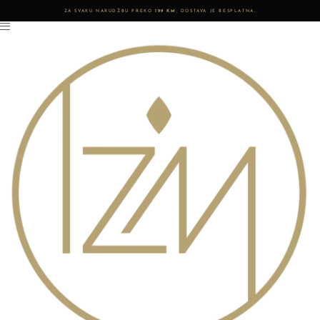
ZA SVAKU NARUDŽBU PREKO
199 KM
, DOSTAVA JE BESPLATNA.