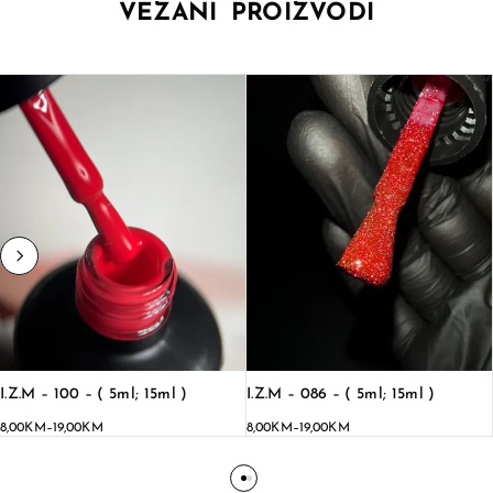
VEZANI PROIZVODI
I.Z.M – 100 – ( 5ml; 15ml )
I.Z.M – 086 – ( 5ml; 15ml )
8,00
KM
–
19,00
KM
8,00
KM
–
19,00
KM