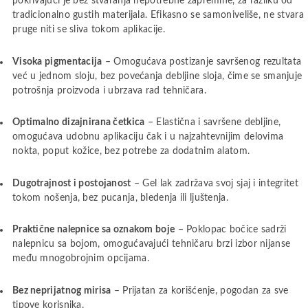
pokrivajući je bez stvaranja nepotrebne zapremine, za razliku od
tradicionalno gustih materijala. Efikasno se samoniveliše, ne stvara
pruge niti se sliva tokom aplikacije.
Visoka pigmentacija
– Omogućava postizanje savršenog rezultata
već u jednom sloju, bez povećanja debljine sloja, čime se smanjuje
potrošnja proizvoda i ubrzava rad tehničara.
Optimalno dizajnirana četkica
– Elastična i savršene debljine,
omogućava udobnu aplikaciju čak i u najzahtevnijim delovima
nokta, poput kožice, bez potrebe za dodatnim alatom.
Dugotrajnost i postojanost
– Gel lak zadržava svoj sjaj i integritet
tokom nošenja, bez pucanja, bledenja ili ljuštenja.
Praktične nalepnice sa oznakom boje
– Poklopac bočice sadrži
nalepnicu sa bojom, omogućavajući tehničaru brzi izbor nijanse
među mnogobrojnim opcijama.
Bez neprijatnog mirisa
– Prijatan za korišćenje, pogodan za sve
tipove korisnika.