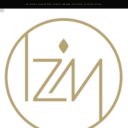
ZA SVAKU NARUDŽBU PREKO
199 KM
, DOSTAVA JE BESPLATNA.