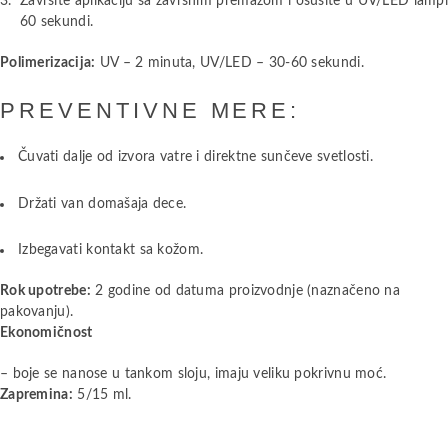
Završite aplikaciju sa završnim premazom i osušite u UV/LED lamp
60 sekundi.
Polimerizacija:
UV – 2 minuta, UV/LED – 30-60 sekundi.
PREVENTIVNE MERE:
Čuvati dalje od izvora vatre i direktne sunčeve svetlosti.
Držati van domašaja dece.
Izbegavati kontakt sa kožom.
Rok upotrebe:
2 godine od datuma proizvodnje (naznačeno na
pakovanju).
Ekonomičnost
– boje se nanose u tankom sloju, imaju veliku pokrivnu moć.
Zapremina:
5/15 ml.