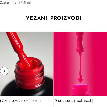
Zapremina:
5/15 ml.
VEZANI PROIZVODI
I.Z.M – 098 – ( 5ml; 15ml )
I.Z.M – 148 – ( 5ml; 15ml )