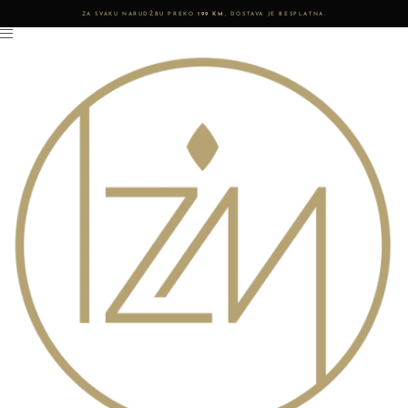
ZA SVAKU NARUDŽBU PREKO
199 KM
, DOSTAVA JE BESPLATNA.