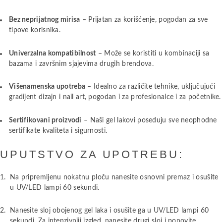
Bez neprijatnog mirisa
– Prijatan za korišćenje, pogodan za sve
tipove korisnika.
Univerzalna kompatibilnost
– Može se koristiti u kombinaciji sa
bazama i završnim sjajevima drugih brendova.
Višenamenska upotreba
– Idealno za različite tehnike, uključujući
gradijent dizajn i nail art, pogodan i za profesionalce i za početnike.
Sertifikovani proizvodi
– Naši gel lakovi poseduju sve neophodne
sertifikate kvaliteta i sigurnosti.
UPUTSTVO ZA UPOTREBU:
Na pripremljenu nokatnu ploču nanesite osnovni premaz i osušite
u UV/LED lampi 60 sekundi.
Nanesite sloj obojenog gel laka i osušite ga u UV/LED lampi 60
sekundi. Za intenzivniji izgled, nanesite drugi sloj i ponovite