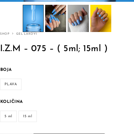
SHOP
GEL LAKOVI
I.Z.M – 075 – ( 5ml; 15ml )
BOJA
PLAVA
KOLIČINA
5 ml
15 ml