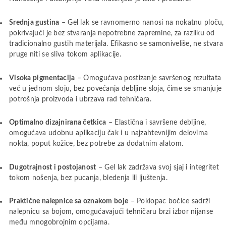
Srednja gustina
– Gel lak se ravnomerno nanosi na nokatnu ploču,
pokrivajući je bez stvaranja nepotrebne zapremine, za razliku od
tradicionalno gustih materijala. Efikasno se samoniveliše, ne stvara
pruge niti se sliva tokom aplikacije.
Visoka pigmentacija
– Omogućava postizanje savršenog rezultata
već u jednom sloju, bez povećanja debljine sloja, čime se smanjuje
potrošnja proizvoda i ubrzava rad tehničara.
Optimalno dizajnirana četkica
– Elastična i savršene debljine,
omogućava udobnu aplikaciju čak i u najzahtevnijim delovima
nokta, poput kožice, bez potrebe za dodatnim alatom.
Dugotrajnost i postojanost
– Gel lak zadržava svoj sjaj i integritet
tokom nošenja, bez pucanja, bledenja ili ljuštenja.
Praktične nalepnice sa oznakom boje
– Poklopac bočice sadrži
nalepnicu sa bojom, omogućavajući tehničaru brzi izbor nijanse
među mnogobrojnim opcijama.