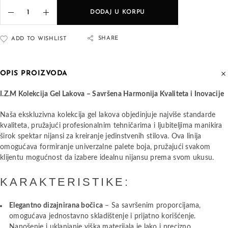
DODAJ U KORPU
SHARE
ADD TO WISHLIST
OPIS PROIZVODA
I.Z.M Kolekcija Gel Lakova – Savršena Harmonija Kvaliteta i Inovacije
Naša ekskluzivna kolekcija gel lakova objedinjuje najviše standarde
kvaliteta, pružajući profesionalnim tehničarima i ljubiteljima manikira
širok spektar nijansi za kreiranje jedinstvenih stilova. Ova linija
omogućava formiranje univerzalne palete boja, pružajući svakom
klijentu mogućnost da izabere idealnu nijansu prema svom ukusu.
KARAKTERISTIKE:
Elegantno dizajnirana bočica
– Sa savršenim proporcijama,
omogućava jednostavno skladištenje i prijatno korišćenje.
Nanošenje i uklanjanje viška materijala je lako i precizno.