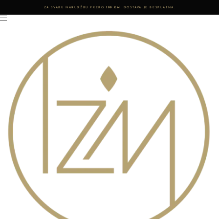
ZA SVAKU NARUDŽBU PREKO
199 KM
, DOSTAVA JE BESPLATNA.