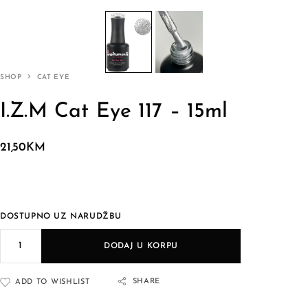
SHOP
CAT EYE
I.Z.M Cat Eye 117 – 15ml
21,50
KM
DOSTUPNO UZ NARUDŽBU
DODAJ U KORPU
SHARE
ADD TO WISHLIST