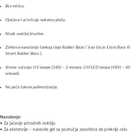
Bez mirisa.
Ojačava i učvršćuje nokatnu ploču.
Nizak sadržaj kiseline.
Zahteva nanošenje tankog sloja Rubber Baze ( kao što je
Extra Base
ili
Smart Rubber Base
).
Vreme sušenja: UV lampa (36V) – 2 minuta, UV/LED lampa (48V) – 60
sekundi.
Ne peče tokom polimerizacije.
Nanošenje
:
• Za jačanje prirodnih noktiju.
• Za ekstenzije – nanesite gel sa područja zanoktice da prekrije celu