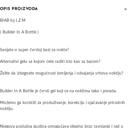
OPIS PROIZVODA
BIAB by I.Z.M
( Builder In A Bottle )
Sanjate o super čvrstoj bazi za nokte?
Alternativi gelu sa kojom ćete raditi isto kao sa bazom?
Želite da izbegnete mogućnost lomljenja i odvajanja vrhova noktiju?
Builder In A Bottle je čvrsti gel koji se na noktima tako i ponaša.
Možemo ga koristiti za produživanje, korekciju i ojačavanje prirodnih
noktiju.
Njegova poslušna gustina omogućava idealno brzo ravnjanje i rad u