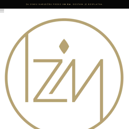
ZA SVAKU NARUDŽBU PREKO
199 KM
, DOSTAVA JE BESPLATNA.