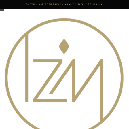
ZA SVAKU NARUDŽBU PREKO
199 KM
, DOSTAVA JE BESPLATNA.