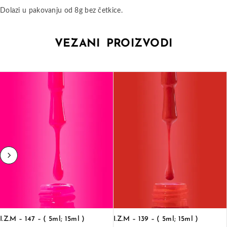
Dolazi u pakovanju od 8g bez četkice.
VEZANI PROIZVODI
I.Z.M – 147 – ( 5ml; 15ml )
I.Z.M – 139 – ( 5ml; 15ml )