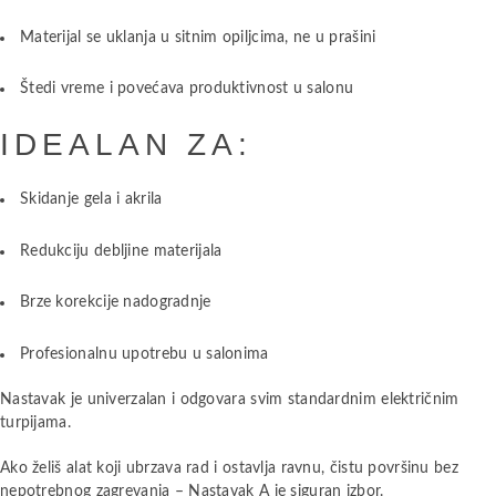
Materijal se uklanja u sitnim opiljcima, ne u prašini
Štedi vreme i povećava produktivnost u salonu
IDEALAN ZA:
Skidanje gela i akrila
Redukciju debljine materijala
Brze korekcije nadogradnje
Profesionalnu upotrebu u salonima
Nastavak je univerzalan i odgovara svim standardnim električnim
turpijama.
Ako želiš alat koji ubrzava rad i ostavlja ravnu, čistu površinu bez
nepotrebnog zagrevanja – Nastavak A je siguran izbor.