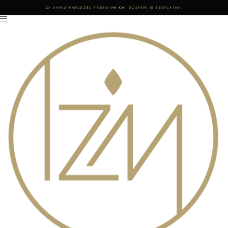
ZA SVAKU NARUDŽBU PREKO
199 KM
, DOSTAVA JE BESPLATNA.