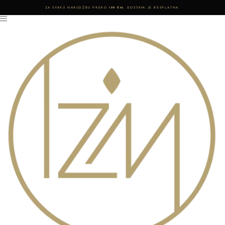
ZA SVAKU NARUDŽBU PREKO
199 KM
, DOSTAVA JE BESPLATNA.